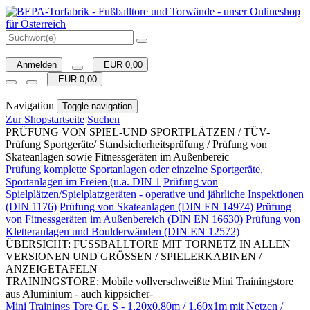
Anmelden
EUR 0,00
EUR 0,00
Navigation
Toggle navigation
Zur Shopstartseite
Suchen
PRÜFUNG VON SPIEL-UND SPORTPLÄTZEN / TÜV-
Prüfung Sportgeräte/ Standsicherheitsprüfung / Prüfung von
Skateanlagen sowie Fitnessgeräten im Außenbereic
Prüfung komplette Sportanlagen oder einzelne Sportgeräte,
Sportanlagen im Freien (u.a. DIN 1
Prüfung von
Spielplätzen/Spielplatzgeräten - operative und jährliche Inspektionen
(DIN 1176)
Prüfung von Skateanlagen (DIN EN 14974)
Prüfung
von Fitnessgeräten im Außenbereich (DIN EN 16630)
Prüfung von
Kletteranlagen und Boulderwänden (DIN EN 12572)
ÜBERSICHT: FUSSBALLTORE MIT TORNETZ IN ALLEN
VERSIONEN UND GRÖSSEN / SPIELERKABINEN /
ANZEIGETAFELN
TRAININGSTORE: Mobile vollverschweißte Mini Trainingstore
aus Aluminium - auch kippsicher-
Mini Trainings Tore Gr. S - 1,20x0,80m / 1,60x1m mit Netzen /