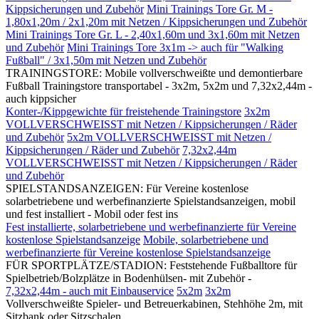
Kippsicherungen und Zubehör
Mini Trainings Tore Gr. M -
1,80x1,20m / 2x1,20m mit Netzen / Kippsicherungen und Zubehör
Mini Trainings Tore Gr. L - 2,40x1,60m und 3x1,60m mit Netzen
und Zubehör
Mini Trainings Tore 3x1m -> auch für "Walking
Fußball" / 3x1,50m mit Netzen und Zubehör
TRAININGSTORE: Mobile vollverschweißte und demontierbare
Fußball Trainingstore transportabel - 3x2m, 5x2m und 7,32x2,44m -
auch kippsicher
Konter-/Kippgewichte für freistehende Trainingstore
3x2m
VOLLVERSCHWEISST mit Netzen / Kippsicherungen / Räder
und Zubehör
5x2m VOLLVERSCHWEISST mit Netzen /
Kippsicherungen / Räder und Zubehör
7,32x2,44m
VOLLVERSCHWEISST mit Netzen / Kippsicherungen / Räder
und Zubehör
SPIELSTANDSANZEIGEN: Für Vereine kostenlose
solarbetriebene und werbefinanzierte Spielstandsanzeigen, mobil
und fest installiert - Mobil oder fest ins
Fest installierte, solarbetriebene und werbefinanzierte für Vereine
kostenlose Spielstandsanzeige
Mobile, solarbetriebene und
werbefinanzierte für Vereine kostenlose Spielstandsanzeige
FÜR SPORTPLÄTZE/STADION: Feststehende Fußballtore für
Spielbetrieb/Bolzplätze in Bodenhülsen- mit Zubehör -
7,32x2,44m - auch mit Einbauservice
5x2m
3x2m
Vollverschweißte Spieler- und Betreuerkabinen, Stehhöhe 2m, mit
Sitzbank oder Sitzschalen