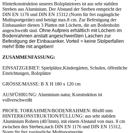
Hinterkonstruktion unseres Bolzplatztores ist aus sehr stabilen
Streben aus Aluminium. Der Abstand der Streben entspricht der
DIN EN 1176 und DIN EN 15312 (Norm für frei zugängliche
Multisportgeräte) und beträgt max.8 cm. Zur Befestigung der
Einbauanker dienen 3 Platten mit Löchern, die am Bodenholm
angeschweißt sind.
Ohne Aufpreis erhältlich mit Löchern im
Bodenrahmen anstatt angeschweißten Laschen zur
Befestigung der Einbauanker. Vorteil = keine Stolperfallen
mehr! Bitte mit angeben!
ZUSAMMENFASSUNG:
EINSATZGEBIET: Spielplätze,Kindergärten, Schulen, öffentliche
Einrichtungen, Bolzplätze
GRÖSSE/MASSE: B X H 180 x 120 cm
AUSFÜHRUNG: Aluminium natur, Konstruktion ist
vollverschweißt
PROFIL TORRAHMEN/BODENRAHMEN: 80x80 mm
HINTERKONSTRUKTION/FÜLLUNG: aus sehr stabilen
Aluminium Rohren (40/3mm), mit einem Abstand von max. 8 cm
zwischen den Streben,nach DIN EN 1176 und DIN EN 15312,
Norm für frei zugängliche Multisportgeräte,