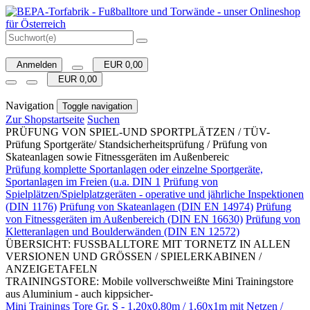
Anmelden
EUR 0,00
EUR 0,00
Navigation
Toggle navigation
Zur Shopstartseite
Suchen
PRÜFUNG VON SPIEL-UND SPORTPLÄTZEN / TÜV-
Prüfung Sportgeräte/ Standsicherheitsprüfung / Prüfung von
Skateanlagen sowie Fitnessgeräten im Außenbereic
Prüfung komplette Sportanlagen oder einzelne Sportgeräte,
Sportanlagen im Freien (u.a. DIN 1
Prüfung von
Spielplätzen/Spielplatzgeräten - operative und jährliche Inspektionen
(DIN 1176)
Prüfung von Skateanlagen (DIN EN 14974)
Prüfung
von Fitnessgeräten im Außenbereich (DIN EN 16630)
Prüfung von
Kletteranlagen und Boulderwänden (DIN EN 12572)
ÜBERSICHT: FUSSBALLTORE MIT TORNETZ IN ALLEN
VERSIONEN UND GRÖSSEN / SPIELERKABINEN /
ANZEIGETAFELN
TRAININGSTORE: Mobile vollverschweißte Mini Trainingstore
aus Aluminium - auch kippsicher-
Mini Trainings Tore Gr. S - 1,20x0,80m / 1,60x1m mit Netzen /