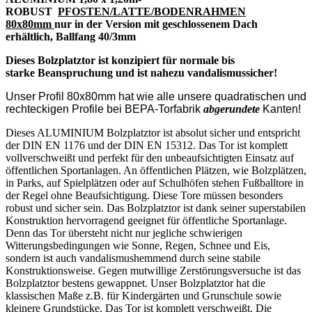
ROBUST
PFOSTEN/LATTE/BODENRAHMEN
80x80mm
nur in der Version mit geschlossenem Dach
erhältlich, Ballfang 40/3mm
Dieses Bolzplatztor ist konzipiert für normale bis
starke Beanspruchung und ist nahezu vandalismussicher!
Unser Profil 80x80mm hat wie alle unsere quadratischen und
rechteckigen Profile bei BEPA-Torfabrik
abgerundete
Kanten!
Dieses ALUMINIUM Bolzplatztor ist absolut sicher und entspricht
der DIN EN 1176 und der DIN EN 15312. Das Tor ist komplett
vollverschweißt und perfekt für den unbeaufsichtigten Einsatz auf
öffentlichen Sportanlagen. An öffentlichen Plätzen, wie Bolzplätzen,
in Parks, auf Spielplätzen oder auf Schulhöfen stehen Fußballtore in
der Regel ohne Beaufsichtigung. Diese Tore müssen besonders
robust und sicher sein. Das Bolzplatztor ist dank seiner superstabilen
Konstruktion hervorragend geeignet für öffentliche Sportanlage.
Denn das Tor übersteht nicht nur jegliche schwierigen
Witterungsbedingungen wie Sonne, Regen, Schnee und Eis,
sondern ist auch vandalismushemmend durch seine stabile
Konstruktionsweise. Gegen mutwillige Zerstörungsversuche ist das
Bolzplatztor bestens gewappnet. Unser Bolzplatztor hat die
klassischen Maße z.B. für Kindergärten und Grunschule sowie
kleinere Grundstücke. Das Tor ist komplett verschweißt. Die