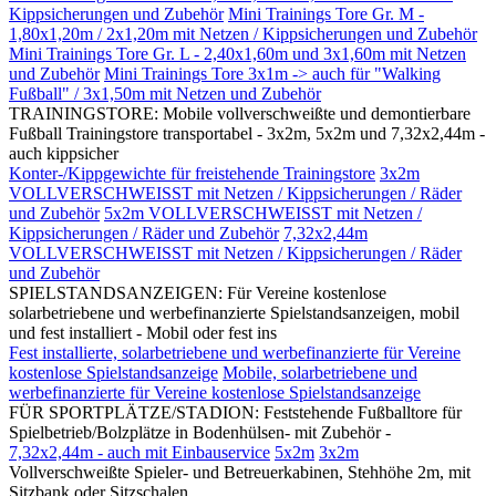
Kippsicherungen und Zubehör
Mini Trainings Tore Gr. M -
1,80x1,20m / 2x1,20m mit Netzen / Kippsicherungen und Zubehör
Mini Trainings Tore Gr. L - 2,40x1,60m und 3x1,60m mit Netzen
und Zubehör
Mini Trainings Tore 3x1m -> auch für "Walking
Fußball" / 3x1,50m mit Netzen und Zubehör
TRAININGSTORE: Mobile vollverschweißte und demontierbare
Fußball Trainingstore transportabel - 3x2m, 5x2m und 7,32x2,44m -
auch kippsicher
Konter-/Kippgewichte für freistehende Trainingstore
3x2m
VOLLVERSCHWEISST mit Netzen / Kippsicherungen / Räder
und Zubehör
5x2m VOLLVERSCHWEISST mit Netzen /
Kippsicherungen / Räder und Zubehör
7,32x2,44m
VOLLVERSCHWEISST mit Netzen / Kippsicherungen / Räder
und Zubehör
SPIELSTANDSANZEIGEN: Für Vereine kostenlose
solarbetriebene und werbefinanzierte Spielstandsanzeigen, mobil
und fest installiert - Mobil oder fest ins
Fest installierte, solarbetriebene und werbefinanzierte für Vereine
kostenlose Spielstandsanzeige
Mobile, solarbetriebene und
werbefinanzierte für Vereine kostenlose Spielstandsanzeige
FÜR SPORTPLÄTZE/STADION: Feststehende Fußballtore für
Spielbetrieb/Bolzplätze in Bodenhülsen- mit Zubehör -
7,32x2,44m - auch mit Einbauservice
5x2m
3x2m
Vollverschweißte Spieler- und Betreuerkabinen, Stehhöhe 2m, mit
Sitzbank oder Sitzschalen