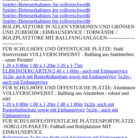
Spieler-/Betreuerkabinen 3m vollverschweißt
Spieler-/Betreuerkabinen 4m vollverschweißt
Spieler-/Betreuerkabinen 5m vollverschweißt
Spieler-/Betreuerkabinen 6m vollverschweißt
BOLZPLATZTORE IN ALLEN VERSIONEN UND GRÖSSEN
UND ZUBEHÖR / EINBAUSERVICE / TORWÄNDE /
BOLZPLATZTORE MIT BALLFANGANLAGEN------------------
-------------
FÜR SCHULHÖFE UND ÖFFENTLICHE PLÄTZE: Stahl
feuerverzinkt VOLLVERSCHWEISST - Ballfang aus Stahlstreben
- unser Preishit!
1,20 x 0,80m
1,80 x 1,20m
2,20 x 1,75m
ELBKINDERGÄRTEN/2,40 x 1,60m - auch mit Einbauservice
3x2m, auch mit Basketballaufsatz sowie mit Einbauservice
5x2m -
auch mit Einbauservice
FÜR SCHULHÖFE UND ÖFFENTLICHE PLÄTZE: Aluminium
VOLLVERSCHWEISST - Ballfang aus Alustreben - robust und
edel
1,20 x 0,80m
1,80 x 1,20m
2,40 x 1,80m
3x2m, auch mit
Basketballaufsatz sowie mit Einbauservice
5x2m - auch mit
Einbauservice
FÜR SCHULHÖFE/ÖFFENTLICHE PLÄTZE/SPORTPLÄTZE:
-SORGLOS-PAKETE: Fußball-und Bolzplatztore MIT
EINBAUSERVICE
Bolzplatztore 3x2m aus Stahl und Aluminium mit Einbauservice