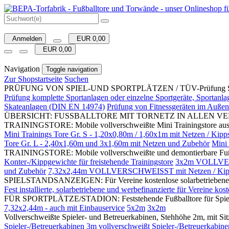
Anmelden
EUR 0,00
EUR 0,00
Navigation
Toggle navigation
Zur Shopstartseite
Suchen
PRÜFUNG VON SPIEL-UND SPORTPLÄTZEN / TÜV-Prüfung Sportgerät
Prüfung komplette Sportanlagen oder einzelne Sportgeräte, Sportanla
Skateanlagen (DIN EN 14974)
Prüfung von Fitnessgeräten im Auße
ÜBERSICHT: FUSSBALLTORE MIT TORNETZ IN ALLEN VE
TRAININGSTORE: Mobile vollverschweißte Mini Trainingstore aus 
Mini Trainings Tore Gr. S - 1,20x0,80m / 1,60x1m mit Netzen / Kip
Tore Gr. L - 2,40x1,60m und 3x1,60m mit Netzen und Zubehör
Mini 
TRAININGSTORE: Mobile vollverschweißte und demontierbare Fußbal
Konter-/Kippgewichte für freistehende Trainingstore
3x2m VOLLVERS
und Zubehör
7,32x2,44m VOLLVERSCHWEISST mit Netzen / Kipps
SPIELSTANDSANZEIGEN: Für Vereine kostenlose solarbetriebene und we
Fest installierte, solarbetriebene und werbefinanzierte für Vereine kos
FÜR SPORTPLÄTZE/STADION: Feststehende Fußballtore für Spielbet
7,32x2,44m - auch mit Einbauservice
5x2m
3x2m
Vollverschweißte Spieler- und Betreuerkabinen, Stehhöhe 2m, mit Sit
Spieler-/Betreuerkabinen 3m vollverschweißt
Spieler-/Betreuerkabin