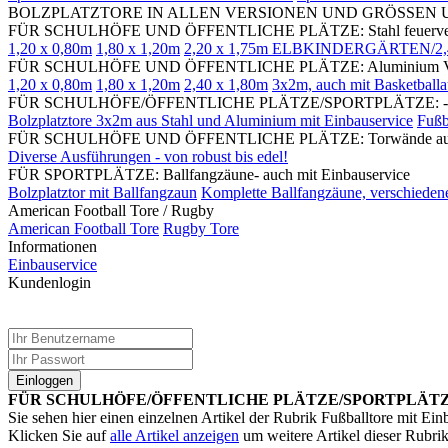
BOLZPLATZTORE IN ALLEN VERSIONEN UND GRÖSSEN UND Z
FÜR SCHULHÖFE UND ÖFFENTLICHE PLÄTZE: Stahl feuerverzinkt
1,20 x 0,80m
1,80 x 1,20m
2,20 x 1,75m ELBKINDERGÄRTEN/2,40 x
FÜR SCHULHÖFE UND ÖFFENTLICHE PLÄTZE: Aluminium VOLLVE
1,20 x 0,80m
1,80 x 1,20m
2,40 x 1,80m
3x2m, auch mit Basketballa
FÜR SCHULHÖFE/ÖFFENTLICHE PLÄTZE/SPORTPLÄTZE: -SOR
Bolzplatztore 3x2m aus Stahl und Aluminium mit Einbauservice
Fußb
FÜR SCHULHÖFE UND ÖFFENTLICHE PLÄTZE: Torwände aus Alumini
Diverse Ausführungen - von robust bis edel!
FÜR SPORTPLÄTZE: Ballfangzäune- auch mit Einbauservice
Bolzplatztor mit Ballfangzaun
Komplette Ballfangzäune, verschiede
American Football Tore / Rugby
American Football Tore
Rugby Tore
Informationen
Einbauservice
Kundenlogin
Einloggen
FÜR SCHULHÖFE/ÖFFENTLICHE PLÄTZE/SPORTPLÄTZE: -SOR
Sie sehen hier einen einzelnen Artikel der Rubrik Fußballtore mit Ein
Klicken Sie auf
alle Artikel anzeigen
um weitere Artikel dieser Rubrik