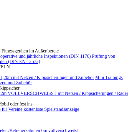
itnessgeräten im Außenbereic
 operative und jährliche Inspektionen (DIN 1176)
Prüfung von
änden (DIN EN 12572)
FELN
2x1,20m mit Netzen / Kippsicherungen und Zubehör
Mini Trainings
tzen und Zubehör
kippsicher
x2m VOLLVERSCHWEISST mit Netzen / Kippsicherungen / Räder
bil oder fest ins
 für Vereine kostenlose Spielstandsanzeige
eler-/Betreuerkabinen 6m vollverschweißt