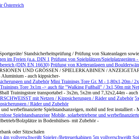
e/ Standsicherheitsprüfung / Prüfung von Skateanlagen sowie F
gen im Freien (u.a. DIN 1
Prüfung von Spielplätzen/Spielplatzgeräten -
nbereich (DIN EN 16630)
Prüfung von Kletteranlagen und Boulderw
RSIONEN UND GRÖSSEN / SPIELERKABINEN / ANZEIGETA
Aluminium - auch kippsicher-
psicherungen und Zubehör
Mini Trainings Tore Gr. M - 1,80x1,20m / 
Trainings Tore 3x1m -> auch für "Walking Fußball" / 3x1,50m mit Ne
l Trainingstore transportabel - 3x2m, 5x2m und 7,32x2,44m - auch 
CHWEISST mit Netzen / Kippsicherungen / Räder und Zubehör
5
icherungen / Räder und Zubehör
rbefinanzierte Spielstandsanzeigen, mobil und fest installiert - Mo
tenlose Spielstandsanzeige
Mobile, solarbetriebene und werbefinanzierte
rieb/Bolzplätze in Bodenhülsen- mit Zubehör -
zbank oder Sitzschalen
en 4m vollverschweißt
Spieler-/Betreuerkabinen 5m vollverschweißt
Spi