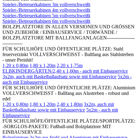
Spieler-/Betreuerkabinen 3m vollverschweißt
Spieler-/Betreuerkabinen 4m vollverschweißt
Spieler-/Betreuerkabinen 5m vollverschweißt
Spieler-/Betreuerkabinen 6m vollverschweißt
BOLZPLATZTORE IN ALLEN VERSIONEN UND GRÖSSEN
UND ZUBEHÖR / EINBAUSERVICE / TORWÄNDE /
BOLZPLATZTORE MIT BALLFANGANLAGEN------------------
-------------
FÜR SCHULHÖFE UND ÖFFENTLICHE PLÄTZE: Stahl
feuerverzinkt VOLLVERSCHWEISST - Ballfang aus Stahlstreben
- unser Preishit!
1,20 x 0,80m
1,80 x 1,20m
2,20 x 1,75m
ELBKINDERGÄRTEN/2,40 x 1,60m - auch mit Einbauservice
3x2m, auch mit Basketballaufsatz sowie mit Einbauservice
5x2m -
auch mit Einbauservice
FÜR SCHULHÖFE UND ÖFFENTLICHE PLÄTZE: Aluminium
VOLLVERSCHWEISST - Ballfang aus Alustreben - robust und
edel
1,20 x 0,80m
1,80 x 1,20m
2,40 x 1,80m
3x2m, auch mit
Basketballaufsatz sowie mit Einbauservice
5x2m - auch mit
Einbauservice
FÜR SCHULHÖFE/ÖFFENTLICHE PLÄTZE/SPORTPLÄTZE:
-SORGLOS-PAKETE: Fußball-und Bolzplatztore MIT
EINBAUSERVICE
Bolzplatztore 3x2m aus Stahl und Aluminium mit Einbauservice