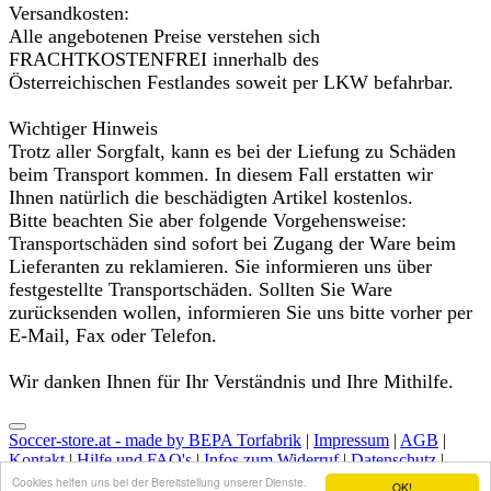
Versandkosten:
Alle angebotenen Preise verstehen sich
FRACHTKOSTENFREI innerhalb des
Österreichischen Festlandes soweit per LKW befahrbar.
Wichtiger Hinweis
Trotz aller Sorgfalt, kann es bei der Liefung zu Schäden
beim Transport kommen. In diesem Fall erstatten wir
Ihnen natürlich die beschädigten Artikel kostenlos.
Bitte beachten Sie aber folgende Vorgehensweise:
Transportschäden sind sofort bei Zugang der Ware beim
Lieferanten zu reklamieren. Sie informieren uns über
festgestellte Transportschäden. Sollten Sie Ware
zurücksenden wollen, informieren Sie uns bitte vorher per
E-Mail, Fax oder Telefon.
Wir danken Ihnen für Ihr Verständnis und Ihre Mithilfe.
Soccer-store.at - made by BEPA Torfabrik
|
Impressum
|
AGB
|
Kontakt
|
Hilfe und FAQ's
|
Infos zum Widerruf
|
Datenschutz
|
Versandkosten
Cookies helfen uns bei der Bereitstellung unserer Dienste.
OK!