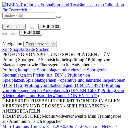
Anmelden
EUR 0,00
EUR 0,00
Navigation
Toggle navigation
Zur Shopstartseite
Suchen
PRÜFUNG VON SPIEL-UND SPORTPLÄTZEN / TÜV-
Prüfung Sportgeräte/ Standsicherheitsprüfung / Prüfung von
Skateanlagen sowie Fitnessgeräten im Außenbereic
Prüfung komplette Sportanlagen oder einzelne Sportgeräte,
Sportanlagen im Freien (u.a. DIN 1
Prüfung von
Spielplätzen/Spielplatzgeräten - operative und jährliche Inspektionen
(DIN 1176)
Prüfung von Skateanlagen (DIN EN 14974)
Prüfung
von Fitnessgeräten im Außenbereich (DIN EN 16630)
Prüfung von
Kletteranlagen und Boulderwänden (DIN EN 12572)
ÜBERSICHT: FUSSBALLTORE MIT TORNETZ IN ALLEN
VERSIONEN UND GRÖSSEN / SPIELERKABINEN /
ANZEIGETAFELN
TRAININGSTORE: Mobile vollverschweißte Mini Trainingstore
aus Aluminium - auch kippsicher-
Mini Trainings Tore Gr. S - 1,20x0,80m / 1,60x1m mit Netzen /