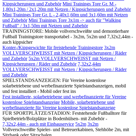
Kippsicherungen und Zubehör
Mini Trainings Tore Gr. M -
1,80x1,20m / 2x1,20m mit Netzen / Kippsicherungen und Zubehör
Mini Trainings Tore Gr. L - 2,40x1,60m und 3x1,60m mit Netzen
und Zubehör
Mini Trainings Tore 3x1m -> auch für "Walking
Fußball" / 3x1,50m mit Netzen und Zubehör
TRAININGSTORE: Mobile vollverschweißte und demontierbare
Fußball Trainingstore transportabel - 3x2m, 5x2m und 7,32x2,44m -
auch kippsicher
Konter-/Kippgewichte für freistehende Trainingstore
3x2m
VOLLVERSCHWEISST mit Netzen / Kippsicherungen / Räder
und Zubehör
5x2m VOLLVERSCHWEISST mit Netzen /
Kippsicherungen / Räder und Zubehör
7,32x2,44m
VOLLVERSCHWEISST mit Netzen / Kippsicherungen / Räder
und Zubehör
SPIELSTANDSANZEIGEN: Für Vereine kostenlose
solarbetriebene und werbefinanzierte Spielstandsanzeigen, mobil
und fest installiert - Mobil oder fest ins
Fest installierte, solarbetriebene und werbefinanzierte für Vereine
kostenlose Spielstandsanzeige
Mobile, solarbetriebene und
werbefinanzierte für Vereine kostenlose Spielstandsanzeige
FÜR SPORTPLÄTZE/STADION: Feststehende Fußballtore für
Spielbetrieb/Bolzplätze in Bodenhülsen- mit Zubehör -
7,32x2,44m - auch mit Einbauservice
5x2m
3x2m
Vollverschweißte Spieler- und Betreuerkabinen, Stehhöhe 2m, mit
Sitzbank oder Sitzschalen